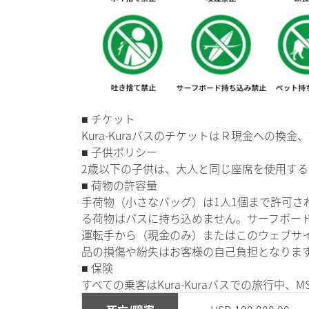
■ チケット
Kura-KuraバスのチケットはＲ現金への
■ 子供ポリシー
2歳以下の子供は、大人と同じ座席を使用す
■ 荷物の許容量
手荷物（小さなバッグ）は1人1個まで許可され
る荷物はバスに持ち込めません。サーフボードや
運転手から（現金のみ）またはこのウェブサイト
品の損傷や紛失はお客様の自己負担となります。K
■ 保険
すべての乗客はKura-Kuraバスでの旅行