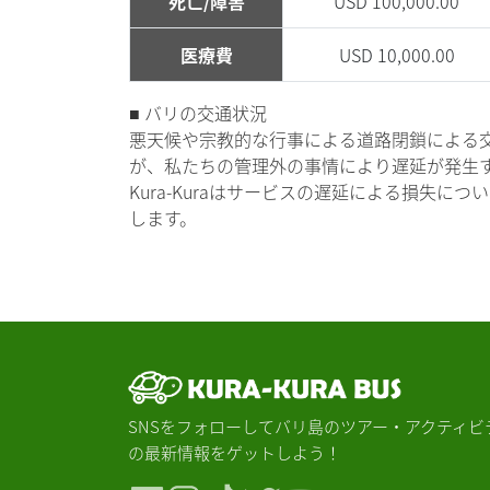
死亡/障害
USD 100,000.00
医療費
USD 10,000.00
■ バリの交通状況
悪天候や宗教的な行事による道路閉鎖による
が、私たちの管理外の事情により遅延が発生
Kura-Kuraはサービスの遅延による損
します。
SNSをフォローしてバリ島のツアー・アクティビ
の最新情報をゲットしよう！