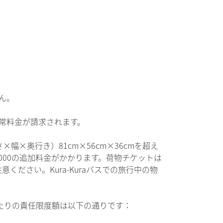
ん。
常料金が請求されます。
×奥行き）81cm×56cm×36cmを超え
000の追加料金がかかります。荷物チケットは
ださい。Kura-Kuraバスでの旅行中の物
。
人あたりの責任限度額は以下の通りです：