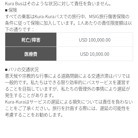
Kura Busはそのような状況に対して責任を負いません。
■ 保険
すべての乗客はKura-Kuraバスでの旅行中、MSIG旅行傷害保険の
条件に従って保険に加入しています。1人あたりの責任限度額は以
下の通りです：
死亡/障害
USD 100,000.00
医療費
USD 10,000.00
■ バリの交通状況
悪天候や宗教的な行事による道路閉鎖による交通渋滞はバリでは
一般的です。私たちはできる限り効率的にバスサービスを運営す
ることを目指していますが、私たちの管理外の事情により遅延が
発生することがあります。
Kura-Kuraはサービスの遅延による損失については責任を負わない
ことをご了承ください。旅行を計画する際には、遅延の可能性を
考慮することをお勧めします。