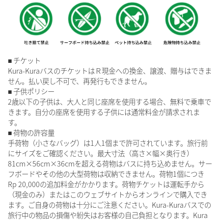
■ チケット
Kura-KuraバスのチケットはＲ現金への換金、譲渡、贈与はできま
せん。払い戻し不可で、再発行もできません。
■ 子供ポリシー
2歳以下の子供は、大人と同じ座席を使用する場合、無料で乗車で
きます。自分の座席を使用する子供には通常料金が請求されま
す。
■ 荷物の許容量
手荷物（小さなバッグ）は1人1個まで許可されています。旅行前
にサイズをご確認ください。最大寸法（高さ×幅×奥行き）
81cm×56cm×36cmを超える荷物はバスに持ち込めません。サー
フボードやその他の大型荷物は収納できません。荷物1個につき
Rp 20,000の追加料金がかかります。荷物チケットは運転手から
（現金のみ）またはこのウェブサイトからオンラインで購入でき
ます。ご自身の荷物は十分にご注意ください。Kura-Kuraバスでの
旅行中の物品の損傷や紛失はお客様の自己負担となります。Kura