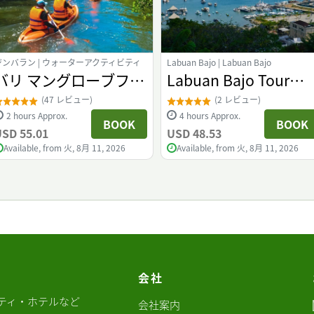
ジンバラン | ウォーターアクティビティ
Labuan Bajo | Labuan Bajo
バリ マングローブフォ
Labuan Bajo Tour
レスト カヌーツアー
Urban Discovery Tou
(47 レビュー)
(2 レビュー)
2 hours Approx.
4 hours Approx.
BOOK
BOOK
SD 55.01
USD 48.53
Available, from 火, 8月 11, 2026
Available, from 火, 8月 11, 2026
会社
ティ・ホテルなど
会社案内