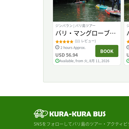
jo | Labuan Bajo
ジンバラン | バリ島ツアー
n Bajo Tour
バリ・マングローブ
 Discovery Tour
SUPツアー
(2 レビュー)
(11 レビュー)
s Approx.
2 hours Approx.
BOOK
BOOK
.53
USD 56.94
U
le, from 火, 8月 11, 2026
Available, from 火, 8月 11, 2026
SNSをフォローしてバリ島のツアー・アクティビ