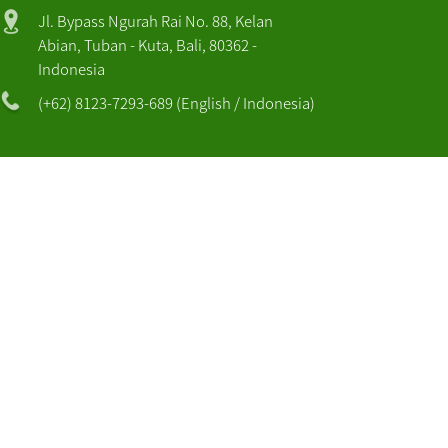
Jl. Bypass Ngurah Rai No. 88, Kelan
Abian, Tuban - Kuta, Bali, 80362 -
Indonesia
(+62) 8123-7293-689 (English / Indonesia)