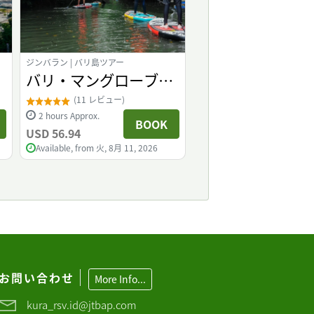
ジンバラン | バリ島ツアー
ジンバラン | ウォーターアク
バリ・マングローブ
バリ マングロー
r
SUPツアー
レスト カヌーツ
(11 レビュー)
(47 レビュー)
2 hours Approx.
2 hours Approx.
BOOK
USD 56.94
USD 55.01
Available, from 火, 8月 11, 2026
Available, from 火, 8月 11,
お問い合わせ
More Info...
kura_rsv.id@jtbap.com