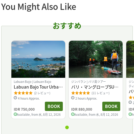
You Might Also Like
おすすめ
Labuan Bajo | Labuan Bajo
ジンバラン | バリ島ツアー
ジン
Labuan Bajo Tour Urban
バリ・マングローブSUP
テ
バ
Discovery Tour
ツアー
(2 レビュー)
(11 レビュー)
ス
4 hours Approx.
2 hours Approx.
BOOK
BOOK
IDR 750,000
IDR 880,000
ID
Available, from 水, 8月 12, 2026
Available, from 水, 8月 12, 2026
A