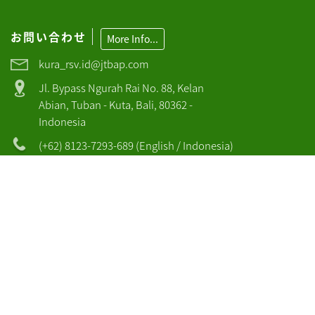
お問い合わせ
More Info...
kura_rsv.id@jtbap.com
Jl. Bypass Ngurah Rai No. 88, Kelan
Abian, Tuban - Kuta, Bali, 80362 -
Indonesia
(+62) 8123-7293-689 (English / Indonesia)
Bank Transfer