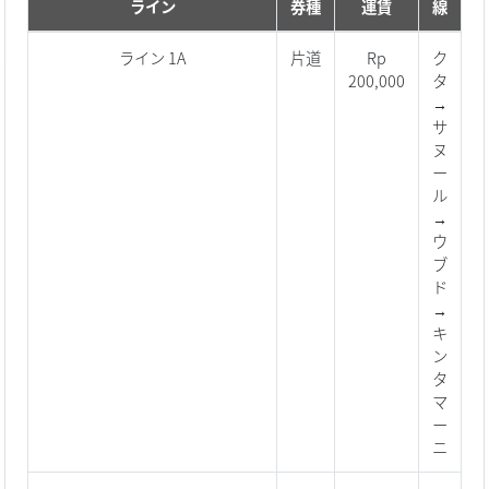
ライン
券種
運賃
線
ライン 1A
片道
Rp
ク
200,000
タ
→
サ
ヌ
ー
ル
→
ウ
ブ
ド
→
キ
ン
タ
マ
ー
ニ