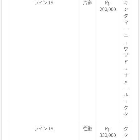
ライン 1A
片道
Rp
キ
200,000
ン
タ
マ
ー
ニ
→
ウ
ブ
ド
→
サ
ヌ
ー
ル
→
ク
タ
ライン 1A
往復
Rp
ク
330,000
タ