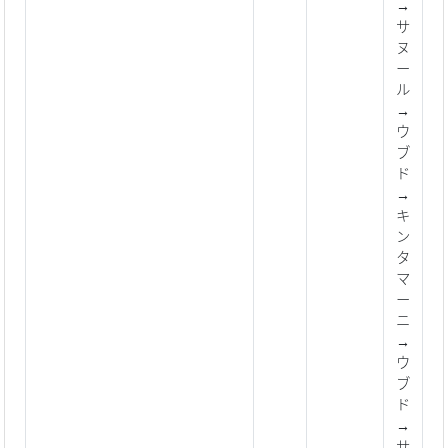
→
サ
ヌ
ー
ル
→
ウ
ブ
ド
→
キ
ン
タ
マ
ー
ニ
→
ウ
ブ
ド
→
サ