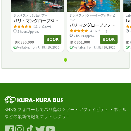
ジンバラン | バリ島ツアー
ジンバラン | ウォーターアクティビ
Lab
バリ・マングローブSUP
ティ
La
バリ マングローブフォレ
ツアー
Di
(11 レビュー)
スト カヌーツアー
(47 レビュー)
2 hours Approx.
2 hours Approx.
BOOK
BOOK
IDR 880,000
IDR 851,000
ID
Available, from 月, 8月 10, 2026
Available, from 月, 8月 10, 2026
A
SNSをフォローしてバリ島のツアー・アクティビティ・ホテル
などの最新情報をゲットしよう！