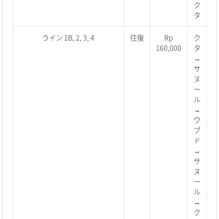
ク
タ
ライン 1B, 2, 3, 4
往復
Rp
ク
160,000
タ
→
サ
ヌ
ー
ル
→
ウ
ブ
ド
→
サ
ヌ
ー
ル
→
ク