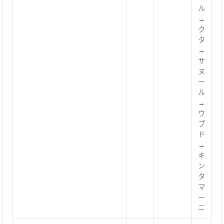
ル
→
ク
タ
→
サ
ヌ
ー
ル
→
ウ
ブ
ド
→
キ
ン
タ
マ
ー
ニ