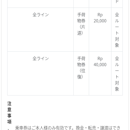
ド
全ライン
手荷
Rp
全
物券
20,000
ル
（片
ー
道）
ト
対
象
全ライン
手荷
Rp
全
物券
40,000
ル
（往
ー
復）
ト
対
象
注
意
事
項
乗車券はご本人様のみ有効です。換金・転売・譲渡はでき