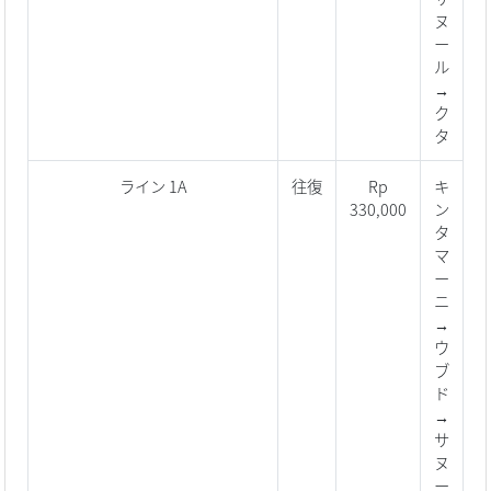
ヌ
ー
ル
→
ク
タ
ライン 1A
往復
Rp
キ
330,000
ン
タ
マ
ー
ニ
→
ウ
ブ
ド
→
サ
ヌ
ー