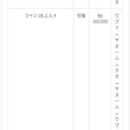
タ
ライン 1B, 2, 3, 4
往復
Rp
ウ
160,000
ブ
ド
→
サ
ヌ
ー
ル
→
ク
タ
→
サ
ヌ
ー
ル
→
ウ
ブ