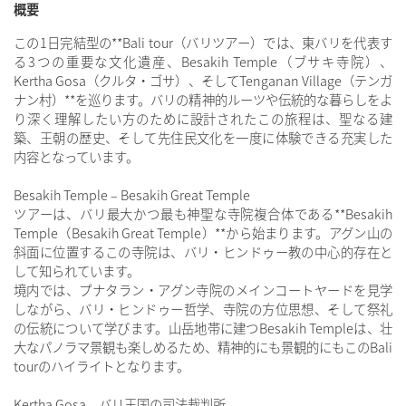
概要
この1日完結型の**Bali tour（バリツアー）では、東バリを代表す
る3つの重要な文化遺産、Besakih Temple（ブサキ寺院）、
Kertha Gosa（クルタ・ゴサ）、そしてTenganan Village（テンガ
ナン村）**を巡ります。バリの精神的ルーツや伝統的な暮らしをよ
り深く理解したい方のために設計されたこの旅程は、聖なる建
築、王朝の歴史、そして先住民文化を一度に体験できる充実した
内容となっています。
Besakih Temple – Besakih Great Temple
ツアーは、バリ最大かつ最も神聖な寺院複合体である**Besakih
Temple（Besakih Great Temple）**から始まります。アグン山の
斜面に位置するこの寺院は、バリ・ヒンドゥー教の中心的存在と
して知られています。
境内では、プナタラン・アグン寺院のメインコートヤードを見学
しながら、バリ・ヒンドゥー哲学、寺院の方位思想、そして祭礼
の伝統について学びます。山岳地帯に建つBesakih Templeは、壮
大なパノラマ景観も楽しめるため、精神的にも景観的にもこのBali
tourのハイライトとなります。
Kertha Gosa – バリ王国の司法裁判所