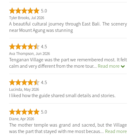
5.0
Tyler Brooks, Jul 2026
A beautiful cultural journey through East Bali. The scenery
near Mount Agung was stunning
4.5
Ava Thompson, Jun 2026
Tenganan Village was the part we remembered most. It felt
calm and very different from the more tour
...
Read more
4.5
Lucinda, May 2026
I liked how the guide shared small details and stories.
5.0
Diane, Apr 2026
The mother temple was grand and sacred, but the Village
was the part that stayed with me most becaus
...
Read more