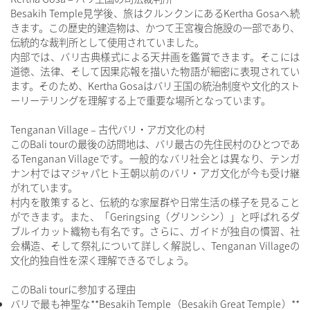
Besakih Temple見学後、旅はクルンクンにあるKertha Gosaへ続
きます。この歴史的建造物は、かつて王宮複合施設の一部であり、
伝統的な裁判所として使用されていました。
内部では、バリ古典様式による天井画を鑑賞できます。そこには
道徳、法律、そして因果応報を描いた物語が細密に表現されてい
ます。そのため、Kertha Gosaはバリ王国の統治制度や文化的スト
ーリーテリングを理解する上で重要な場所となっています。
Tenganan Village – 古代バリ・アガ文化の村
このBali tourの最後の訪問地は、バリ最古の先住民村のひとつであ
るTenganan Villageです。一般的なバリ社会とは異なり、テンガ
ナン村ではマジャパヒト王朝以前のバリ・アガ文化が今も受け継
がれています。
村内を散策すると、伝統的な家屋群や日常生活の様子を見ること
ができます。また、「Geringsing（グリンシン）」と呼ばれるダ
ブルイカット織物も有名です。さらに、ガイドが独自の慣習、社
会構造、そして祭礼について詳しく解説し、Tenganan Villageの
文化的独自性を深く理解できるでしょう。
このBali tourに参加する理由
バリで最も神聖な**Besakih Temple（Besakih Great Temple）**