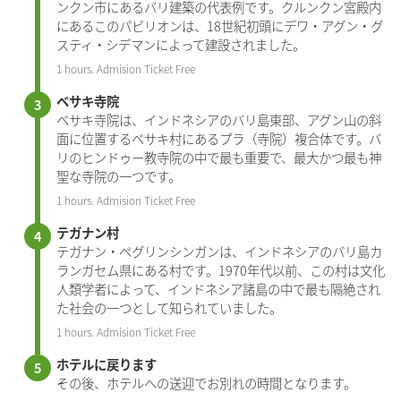
ンクン市にあるバリ建築の代表例です。クルンクン宮殿内
にあるこのパビリオンは、18世紀初頭にデワ・アグン・グ
スティ・シデマンによって建設されました。
1 hours. Admision Ticket Free
ベサキ寺院
ベサキ寺院は、インドネシアのバリ島東部、アグン山の斜
面に位置するベサキ村にあるプラ（寺院）複合体です。バ
リのヒンドゥー教寺院の中で最も重要で、最大かつ最も神
聖な寺院の一つです。
1 hours. Admision Ticket Free
テガナン村
テガナン・ペグリンシンガンは、インドネシアのバリ島カ
ランガセム県にある村です。1970年代以前、この村は文化
人類学者によって、インドネシア諸島の中で最も隔絶され
た社会の一つとして知られていました。
1 hours. Admision Ticket Free
ホテルに戻ります
その後、ホテルへの送迎でお別れの時間となります。