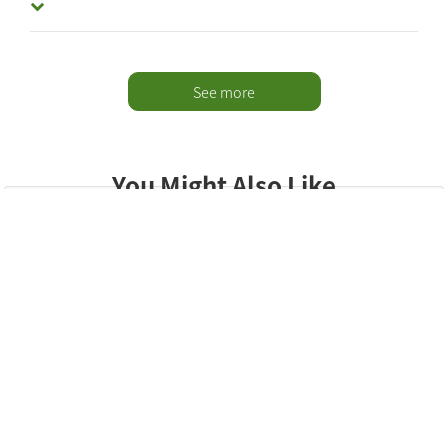
See more
You Might Also Like
カランガスム | バリ島ツアー
ウブド | バリ島ツアー
タバ
プライベート終日観光
バリのガムランを体験す
バ
Besakih Great Temple と
る
院
(27 レビュー)
(40 レビュー)
10 hours Approx.
2 hours Approx.
カランガッサムツアー
ト