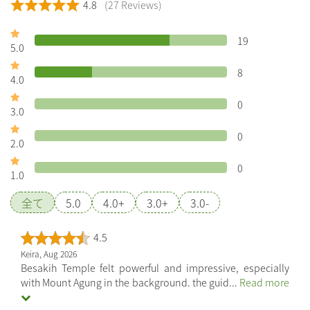
4.8
(27 Reviews)
19
5.0
8
4.0
0
3.0
0
2.0
0
1.0
全て
5.0
4.0+
3.0+
3.0-
4.5
Keira, Aug 2026
Besakih Temple felt powerful and impressive, especially
with Mount Agung in the background. the guid
...
Read more