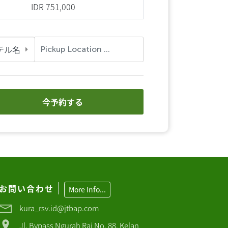
IDR 751,000
テル名
今予約する
お問い合わせ
More Info...
kura_rsv.id@jtbap.com
Jl. Bypass Ngurah Rai No. 88, Kelan