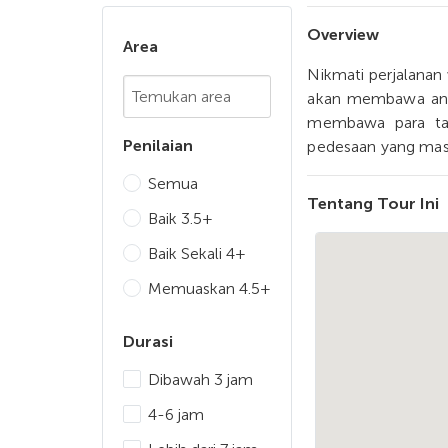
Overview
Area
Nikmati perjalanan 
Chosen Search
akan membawa anda
membawa para tam
Penilaian
pedesaan yang masi
Semua
Tentang Tour Ini
Baik 3.5+
Baik Sekali 4+
Memuaskan 4.5+
Durasi
Dibawah 3 jam
4-6 jam