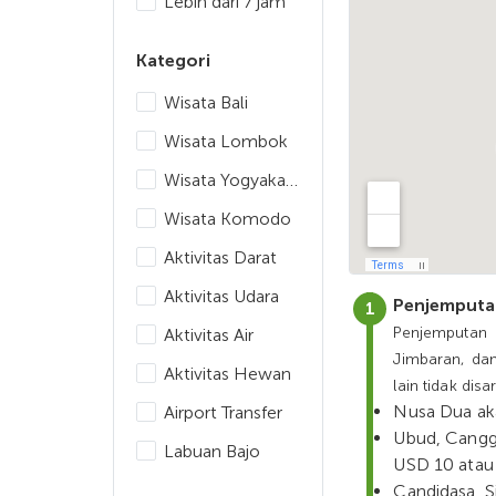
Lebih dari 7 jam
Kategori
Wisata Bali
Wisata Lombok
Wisata Yogyakarta
Wisata Komodo
Aktivitas Darat
Aktivitas Udara
Penjemputan
Penjemputan t
Aktivitas Air
Jimbaran, da
Aktivitas Hewan
lain tidak dis
Nusa Dua ak
Airport Transfer
Ubud, Canggu
Labuan Bajo
USD 10 atau
Candidasa, S