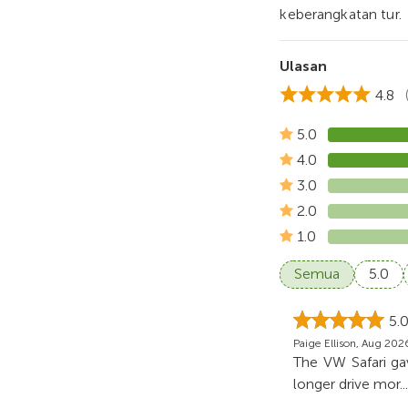
keberangkatan tur.
Ulasan
4.8
5.0
4.0
3.0
2.0
1.0
Semua
5.0
5.
Paige Ellison, Aug 202
The VW Safari gav
longer drive mor
.