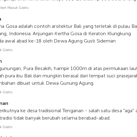
Tiket Masuk Gratis
a
ha Gosa adalah contoh arsitektur Bali yang terletak di pulau Bal
ng, Indonesia. Anjungan Kertha Gosa di Keraton Klungkung
da awal abad ke-18 oleh Dewa Agung Gusti Sideman
k Gratis
h
gunungan, Pura Besakih, hampir 1000m di atas permukaan laut
ah pura ibu Bali dan mungkin berasal dari tempat suci prasejara
bahan dibuat untuk Dewa Gunung Agung.
k Gratis
nan
rikutnya ke desa tradisional Tenganan - salah satu desa "aga" a
 tradisi tidak banyak berubah selama berabad-abad.
k Gratis