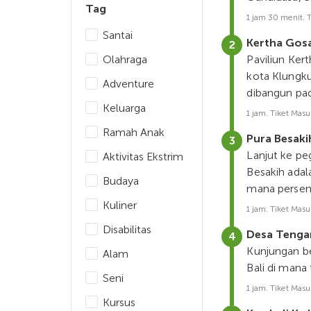
Tag
1 jam 30 menit. 
Santai
Kertha Gos
Olahraga
Paviliun Kert
kota Klungku
Adventure
dibangun pa
Keluarga
1 jam. Tiket Masu
Ramah Anak
Pura Besaki
Lanjut ke pe
Aktivitas Ekstrim
Besakih adal
Budaya
mana persem
Kuliner
1 jam. Tiket Masu
Disabilitas
Desa Tenga
Kunjungan be
Alam
Bali di mana
Seni
1 jam. Tiket Masu
Kursus