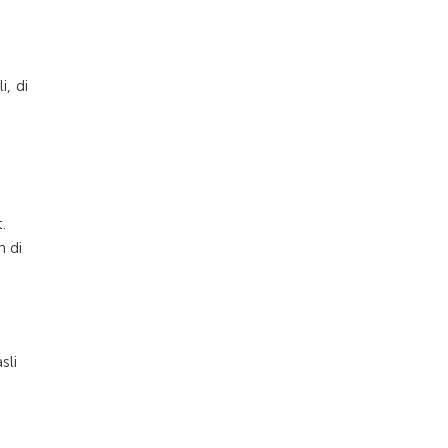
i, di
.
h di
sli