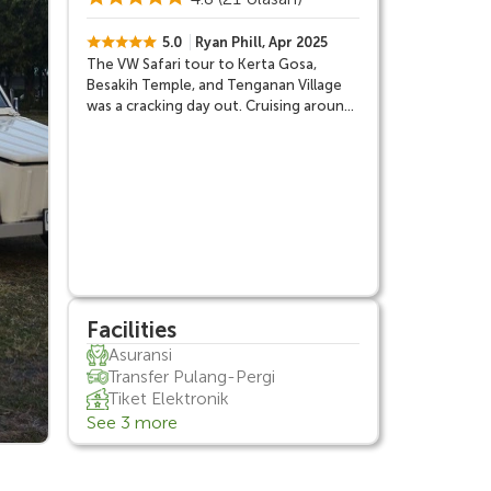
5.0
Ryan Phill, Apr 2025
The VW Safari tour to Kerta Gosa,
Besakih Temple, and Tenganan Village
was a cracking day out. Cruising around
in that classic VW made the journey
even more fun, and seeing the temples
and villages really gave me a feel for
Bali's true culture. It was such a laid back
experience, and I loved soaking in all the
stunning views and history along the
way.
Facilities
Asuransi
Transfer Pulang-Pergi
Tiket Elektronik
See 3 more