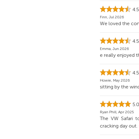
4.
Finn, Jul 2026
We loved the comb
4.
Emma, Jun 2026
e really enjoyed t
4.
Howie, May 2026
sitting by the wi
5.
Ryan Phill, Apr 2025
The VW Safari t
cracking day out.