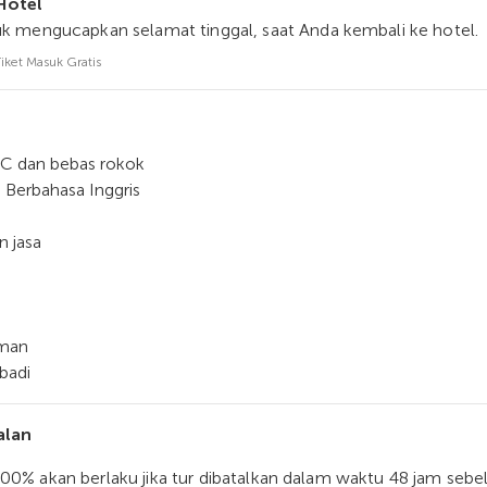
Hotel
k mengucapkan selamat tinggal, saat Anda kembali ke hotel.
Tiket Masuk Gratis
C dan bebas rokok
i Berbahasa Inggris
n jasa
man
badi
alan
00% akan berlaku jika tur dibatalkan dalam waktu 48 jam seb