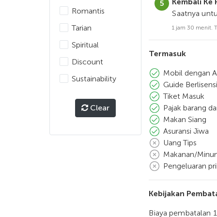
Kembali Ke 
Romantis
Saatnya untu
Tarian
1 jam 30 menit. 
Spiritual
Termasuk
Discount
Mobil dengan A
Sustainability
Guide Berlisens
Tiket Masuk
Clear
Pajak barang da
Makan Siang
Asuransi Jiwa
Uang Tips
Makanan/Minu
Pengeluaran pri
Kebijakan Pembat
Biaya pembatalan 1