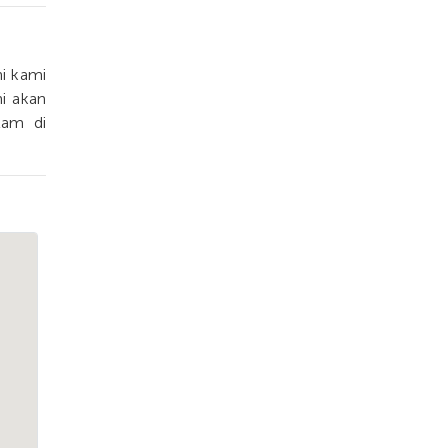
ni kami
i akan
lam di