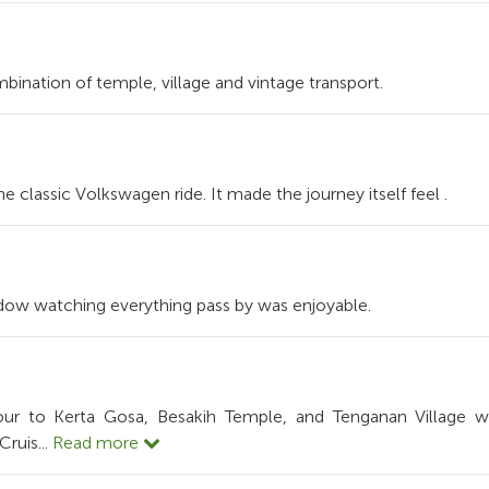
5
ination of temple, village and vintage transport.
5
he classic Volkswagen ride. It made the journey itself feel .
5
ndow watching everything pass by was enjoyable.
0
our to Kerta Gosa, Besakih Temple, and Tenganan Village w
 Cruis
...
Read more