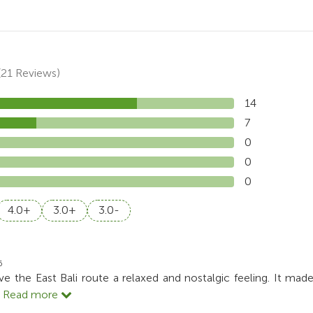
(21 Reviews)
14
7
0
0
0
4.0+
3.0+
3.0-
0
6
e the East Bali route a relaxed and nostalgic feeling. It mad
..
Read more