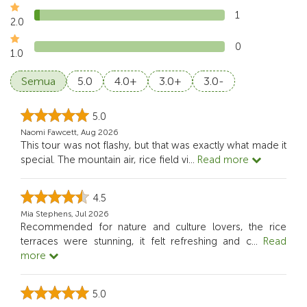
1
2.0
0
1.0
Semua
5.0
4.0+
3.0+
3.0-
5.0
Naomi Fawcett, Aug 2026
This tour was not flashy, but that was exactly what made it
special. The mountain air, rice field vi
...
Read more
4.5
Mia Stephens, Jul 2026
Recommended for nature and culture lovers, the rice
terraces were stunning, it felt refreshing and c
...
Read
more
5.0