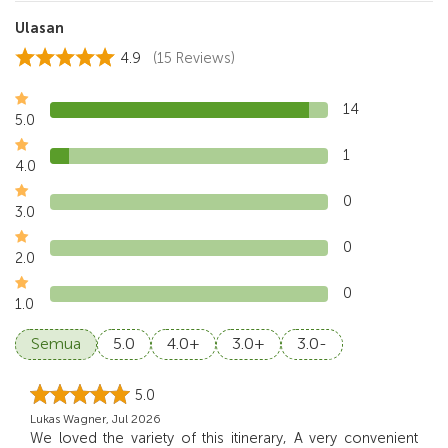
Ulasan
4.9
(15 Reviews)
14
5.0
1
4.0
0
3.0
0
2.0
0
1.0
Semua
5.0
4.0+
3.0+
3.0-
5.0
Lukas Wagner, Jul 2026
We loved the variety of this itinerary, A very convenient