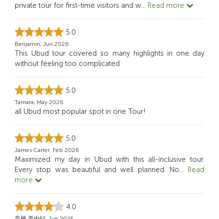
private tour for first-time visitors and w
...
Read more
5.0
Benjamin, Jun 2026
This Ubud tour covered so many highlights in one day
without feeling too complicated
5.0
Tamara, May 2026
all Ubud most popular spot in one Tour!
5.0
James Carter, Feb 2026
Maximized my day in Ubud with this all-inclusive tour.
Every stop was beautiful and well planned. No
...
Read
more
4.0
高橋 美由紀, Jun 2025