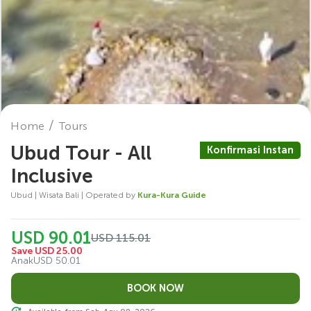
Home
Tours
Ubud Tour - All
Konfirmasi Instan
Inclusive
Ubud | Wisata Bali | Operated by
Kura-Kura Guide
USD 90.01
USD 115.01
Save USD 25.00
Anak
USD 50.01