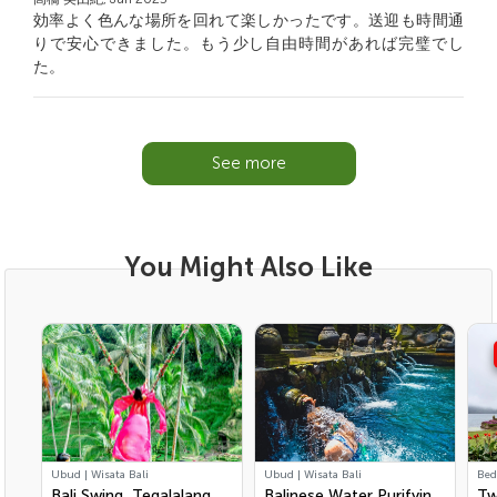
効率よく色んな場所を回れて楽しかったです。送迎も時間通
りで安心できました。もう少し自由時間があれば完璧でし
た。
See more
You Might Also Like
Ubud | Wisata Bali
Ubud | Wisata Bali
Bed
Bali Swing, Tegalalang
Balinese Water Purifying
Tw