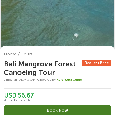
Home
Tours
Bali Mangrove Forest
Request Base
Canoeing Tour
Jimbaran | Aktivitas Air | Operated by
Kura-Kura Guide
USD 56.67
Anak
USD 28.34