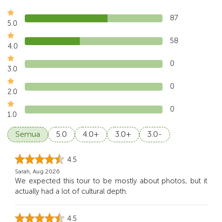
87
5.0
58
4.0
0
3.0
0
2.0
0
1.0
Semua
5.0
4.0+
3.0+
3.0-
4.5
Sarah, Aug 2026
We expected this tour to be mostly about photos, but it
actually had a lot of cultural depth.
4.5