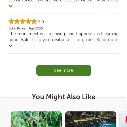
tourist spots. From the vibrant colors of the
...
Read more
5.0
John Parker, Jun 2025
The monument was inspiring, and I appreciated learning
about Bali’s history of resilience. The guide
...
Read more
See more
You Might Also Like