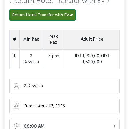
( Return Hotel Transfer with EV )
Return Hotel Transfer with EV
Max
#
Min Pax
Adult Price
Pax
1
2
4 pax
IDR 1,200,000
IDR
Dewasa
1,500,000
08:00 AM