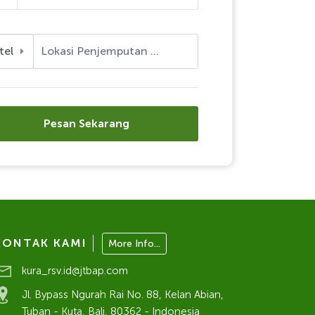
tel
Pesan Sekarang
KONTAK KAMI
More Info...
kura_rsv.id@jtbap.com
Jl. Bypass Ngurah Rai No. 88, Kelan Abian,
Tuban - Kuta, Bali, 80362 - Indonesia