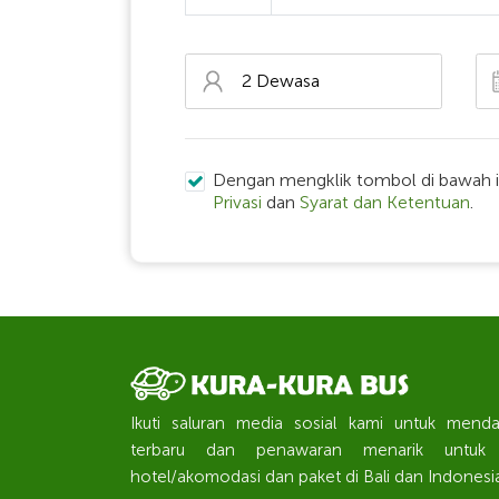
Dengan mengklik tombol di bawah in
Privasi
dan
Syarat dan Ketentuan
.
Ikuti saluran media sosial kami untuk mend
terbaru dan penawaran menarik untuk to
hotel/akomodasi dan paket di Bali dan Indonesia