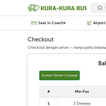
Seat in Coach
Airport
Checkout
Checkout dengan aman — hanya perlu bebera
Ba
Sunset Dinner Cruise
#
Min Pax
1
2 Dewasa